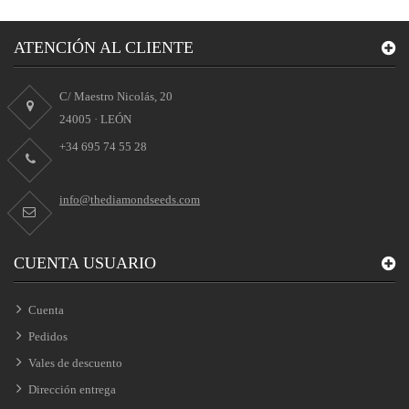
ATENCIÓN AL CLIENTE
C/ Maestro Nicolás, 20
24005 · LEÓN
+34 695 74 55 28
info@thediamondseeds.com
CUENTA USUARIO
Cuenta
Pedidos
Vales de descuento
Dirección entrega